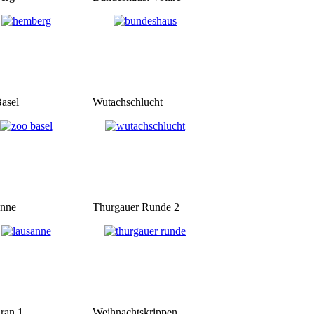
asel
Wutachschlucht
anne
Thurgauer Runde 2
ran 1
Weihnachtskrippen