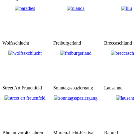
Wolfsschlucht
Freiburgerland
Breccaschlund
Street Art Frauenfeld
Sonntagsspaziergang
Lausanne
Bhutan vor 40 Jahren
Murten-Licht-Festival
Raureif