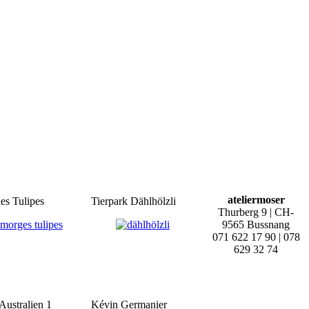
ateliermoser
des Tulipes
Tierpark Dählhölzli
Thurberg 9 | CH-
9565 Bussnang
071 622 17 90 | 078
629 32 74
Australien 1
Kévin Germanier