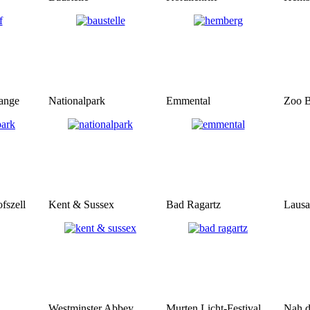
ange
Nationalpark
Emmental
Zoo B
fszell
Kent & Sussex
Bad Ragartz
Laus
Westminster Abbey
Murten Licht-Festival
Nah d