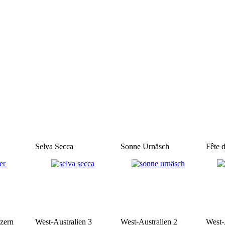
Selva Secca
Sonne Urnäsch
Fête 
uzern
West-Australien 3
West-Australien 2
West-