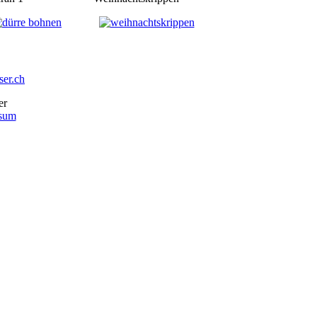
ser.ch
er
sum