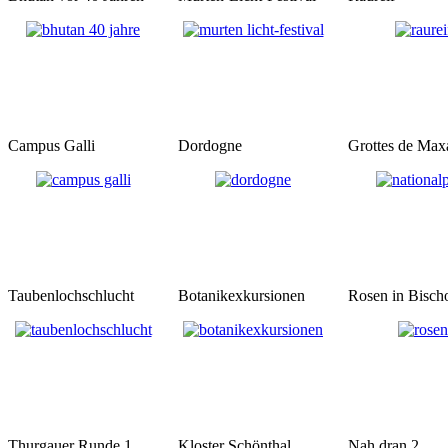
Campus Galli
Dordogne
Grottes de Max
Taubenlochschlucht
Botanikexkursionen
Rosen in Bischo
Thurgauer Runde 1
Kloster Schönthal
Nah dran 2